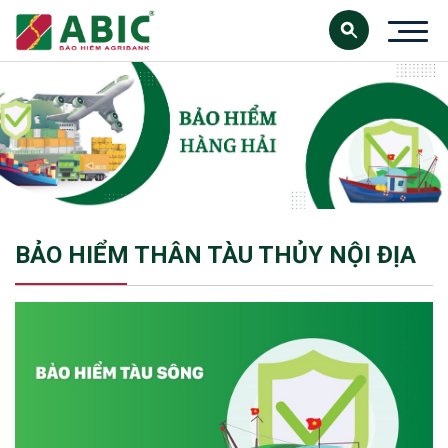
BẢO HIỂM THÂN TÀU THỦY NỘI ĐỊA