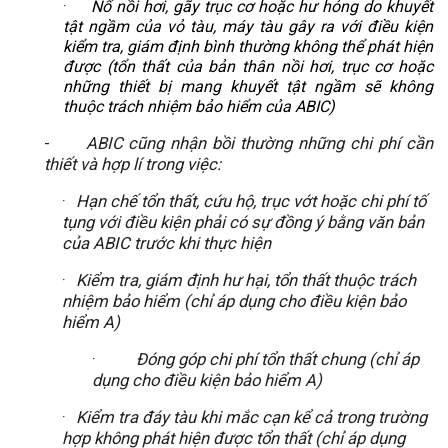
·
Nổ nồi hơi, gãy trục cơ hoặc hư hỏng do khuyết
tật ngầm của vỏ tàu, máy tàu gây ra với điều kiện
kiểm tra, giám định bình thường không thể phát hiện
được (tổn thất của bản thân nồi hơi, trục cơ hoặc
những thiết bị mang khuyết tật ngầm sẽ không
thuộc trách nhiệm bảo hiểm của ABIC)
-
ABIC cũng nhận bồi thường những chi phí cần
thiết và hợp lí trong việc:
·
Hạn chế tổn thất, cứu hộ, trục vớt hoặc chi phí tố
tụng với điều kiện phải có sự đồng ý bằng văn bản
của ABIC trước khi thực hiện
·
Kiểm tra, giám định hư hại, tổn thất thuộc trách
nhiệm bảo hiểm (chỉ áp dụng cho điều kiện bảo
hiểm A)
·
Đóng góp chi phí tổn thất chung (chỉ áp
dụng cho điều kiện bảo hiểm A)
·
Kiểm tra đáy tàu khi mắc cạn kể cả trong trường
hợp không phát hiện được tổn thất (chỉ áp dụng