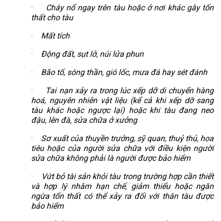
·
Cháy nổ ngay trên tàu hoặc ở nơi khác gây tổn
thất cho tàu
·
Mất tích
·
Động đất, sụt lở, núi lửa phun
·
Bão tố, sóng thần, gió lốc, mưa đá hay sét đánh
·
Tai nạn xảy ra trong lúc xếp dỡ di chuyển hàng
hoá, nguyên nhiên vật liệu (kể cả khi xếp dỡ sang
tàu khác hoặc ngược lại) hoặc khi tàu đang neo
đậu, lên đà, sửa chữa ở xưởng
·
Sơ xuất của thuyền trưởng, sỹ quan, thuỷ thủ, hoa
tiêu hoặc của người sửa chữa với điều kiện người
sửa chữa không phải là người được bảo hiểm
·
Vứt bỏ tài sản khỏi tàu trong trường hợp cần thiết
và hợp lý nhằm hạn chế, giảm thiểu hoặc ngăn
ngừa tổn thất có thể xảy ra đối với thân tàu được
bảo hiểm