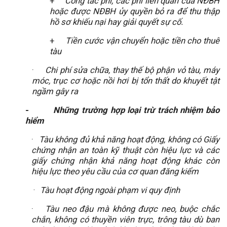
+
Công tác phí, các phí liên quan của NĐBH
hoặc được NĐBH ủy quyền bỏ ra để thu thập
hồ sơ khiếu nại hay giải quyết sự cố.
+
Tiền cước vận chuyển hoặc tiền cho thuê
tàu
·
Chi phí sửa chữa, thay thế bộ phận vỏ tàu, máy
móc, trục cơ hoặc nồi hơi bị tổn thất do khuyết tật
ngầm gây ra
-
Những trường hợp loại trừ trách nhiệm bảo
hiểm
·
Tàu không đủ khả năng hoạt động, không có Giấy
chứng nhận an toàn kỹ thuật còn hiệu lực và các
giấy chứng nhận khả năng hoạt động khác còn
hiệu lực theo yêu cầu của cơ quan đăng kiểm
·
Tàu hoạt động ngoài phạm vi quy định
·
Tàu neo đậu mà không được neo, buộc chắc
chắn, không có thuyền viên trực, trông tàu dù ban