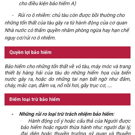
cho điều kiện bảo hiểm A)
-
Rủi ro ô nhiễm: chủ tàu còn được bồi thường cho
những tổn thất của tàu gây ra từ h
ành động
của cơ quan
Nhà nước có thẩm quyền nhằm phòng ngừa hay hạn chế
nguy cơ/rủi ro ô nhiễm.
Quyền lợi bảo hiểm
Bảo hiểm cho những tổn thất về vỏ tàu, máy móc và trang
thiết bị hàng hải của tàu do những hiểm họa của biển
nước gây ra, hoặc do những tai nạn bất ngờ như đắm,
cháy, mắc cạn, đâm va, nổ nồi hơi, gẫy trục cơ, ….
Điểm loại trừ bảo hiểm
-
Những rủi ro loại trừ trách nhiệm bảo hiểm:
·
Hành động cố ý hoặc cẩu thả của Người được
bảo hiểm hoặc người thừa hành như: người đại lý,
đại diện hoặc thuyền trưởng, sỹ quan và thuyền