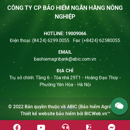
CÔNG TY CP BẢO HIỂM NGÂN HÀNG NÔNG
NGHIỆP
HOTLINE: 19009066
Điện thoại: (84.24) 6299.0055 Fax: (+8424) 62580055
EMAIL
baohiemagribank@abic.com.vn
ĐỊA CHỈ
Trụ sở chính: Tầng 6 - Tòa nhà 29T1 - Hoàng Đạo Thúy -
Phường Yên Hòa - Hà Nội
© 2022 Bản quyền thuộc về
ABIC (Bảo hiểm Agribank)
Thiết kế website bảo hiểm
bởi
BICWeb.vn™