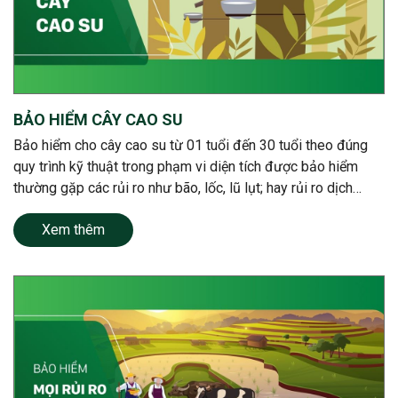
BẢO HIỂM CÂY CAO SU
Bảo hiểm cho cây cao su từ 01 tuổi đến 30 tuổi theo đúng
quy trình kỹ thuật trong phạm vi diện tích được bảo hiểm
thường gặp các rủi ro như bão, lốc, lũ lụt; hay rủi ro dịch
bệnh, héo đen đầu lá, bệnh nứt vỏ, bệnh nấm hồng, thối rễ,…
Xem thêm