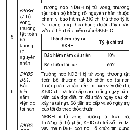
Trường hợp
N
ĐBH bị tử vong, thương
ĐKBH
tật toàn bộ không rõ nguyên nhân thuộc
C
:
Tử
phạm vi bảo hiểm, ABIC chi trả theo tỷ lệ
vong,
% tương ứng theo bảng dưới đây nhân
thương
với số tiền bảo hiểm của ĐKBH C.
tật toàn
5
Thời điểm xảy ra
bộ
Tỷ lệ chi trả
không
SKBH
rõ
Bảo hiểm năm đầu tiên
10%
nguyên
nhân
Bảo hiểm tái tục
60%
ĐKBS
Trường hợp
NĐBH
bị tử vong, thương tật
BS1:
toàn bộ, thương tật bộ phận do tai nạn
Bảo
thuộc phạm vi bảo hiểm
có nằm viện điều trị,
6
hiểm
ABIC chi trả trợ cấp cho những ngày nằm
nằm
viện của đợt điều trị đầu tiên ngay sau khi
viện do
xảy ra tai nạn.
S
ố tiền trợ cấp và số ngày trợ
tai nạn
cấp tối đa
theo thỏa thuận.
NĐBH bị tử vong, thương tật toàn bộ,
thương tật bộ phận,
ABIC chi trả số tiền lãi
ĐKBS
vay mà N
ĐBH
còn nợ Tổ chức tín dụng