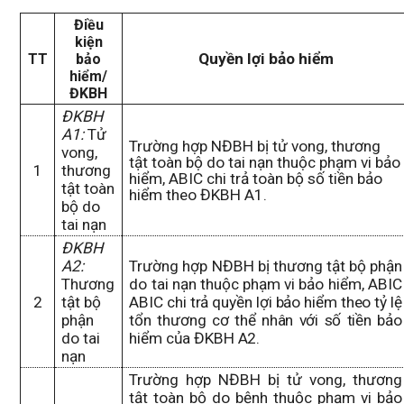
Điều
kiện
Quyền lợi bảo hiểm
TT
bảo
hiểm/
ĐKBH
ĐKBH
A1:
Tử
Trường hợp N
ĐBH
bị tử vong, thương
vong,
tật toàn bộ do tai nạn
thuộc phạm vi bảo
1
thương
hiểm,
ABIC chi trả toàn bộ
số tiền bảo
tật toàn
hiểm theo ĐKBH A1.
bộ do
tai nạn
ĐKBH
A2:
Trường hợp N
ĐBH
bị
thương tật
bộ
phận
Thương
do tai nạn
thuộc phạm vi bảo hiểm,
ABIC
2
tật bộ
ABIC chi trả quyền lợi bảo hiểm theo tỷ lệ
phận
tổn thương cơ thể nhân với số tiền bảo
do tai
hiểm của ĐKBH A2
.
nạn
Trường hợp NĐBH bị tử vong, thương
tật toàn bộ do bệnh thuộc phạm vi bảo