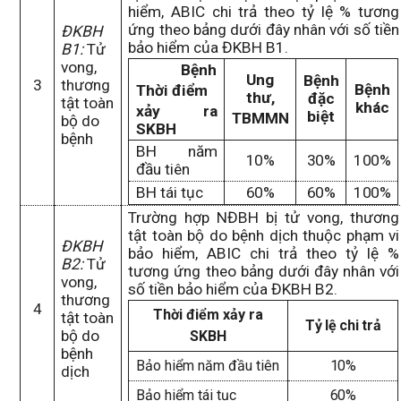
hiểm, ABIC chi trả theo tỷ lệ % tương
ứng theo bảng dưới đây nhân với số tiền
ĐKBH
bảo hiểm của ĐKBH B1.
B1:
Tử
vong,
Bệnh
Ung
Bệnh
3
thương
Bệnh
Thời điểm
thư,
đặc
tật toàn
khác
xảy ra
biệt
TBMMN
bộ do
SKBH
bệnh
BH năm
10%
30%
100%
đầu tiên
BH tái tục
60%
60%
100%
Trường hợp N
ĐBH
bị tử vong, thương
tật toàn bộ do bệnh dịch
thuộc phạm vi
ĐKBH
bảo hiểm
, ABIC chi trả
theo tỷ lệ %
B2:
Tử
tương ứng theo bảng dưới đây nhân với
vong,
số tiền bảo hiểm của ĐKBH B2.
thương
4
Thời điểm xảy ra
tật toàn
Tỷ lệ chi trả
bộ do
SKBH
bệnh
Bảo hiểm năm đầu tiên
10%
dịch
Bảo hiểm tái tục
60%