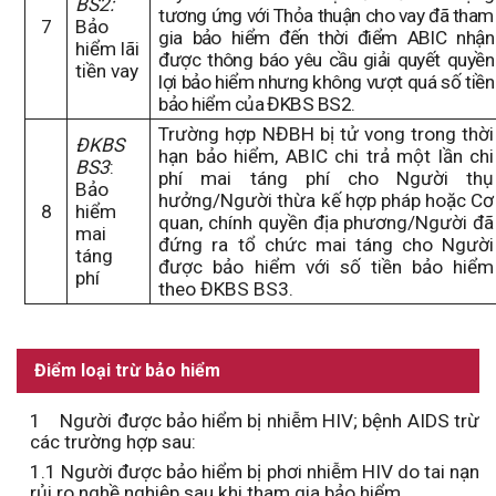
BS2:
tương ứng với Thỏa thuận cho vay đã tham
7
Bảo
gia bảo hiểm
đến thời điểm ABIC nhận
hiểm lãi
được thông báo yêu cầu giải quyết quyền
tiền vay
lợi bảo hiểm
nhưng không vượt quá số tiền
bảo hiểm của ĐKBS BS2.
Trường hợp N
ĐBH
bị tử vong trong thời
ĐKBS
hạn bảo hiểm, ABIC chi trả một lần chi
BS3
:
phí mai táng phí cho Người thụ
Bảo
hưởng/Người thừa kế hợp pháp hoặc Cơ
8
hiểm
quan, chính quyền địa phương/Người đã
mai
đứng ra tổ chức mai táng cho Người
táng
được bảo hiểm với số tiền bảo hiểm
phí
theo
ĐKBS BS3.
Điểm loại trừ bảo hiểm
1
Người được bảo hiểm bị nhiễm HIV; bệnh AIDS trừ
các trường hợp sau:
1.1
Người được bảo hiểm bị phơi nhiễm HIV do tai nạn
rủi ro nghề nghiệp sau khi tham gia bảo hiểm.