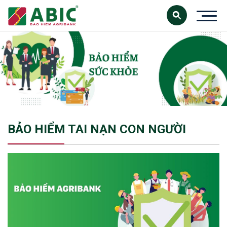
BẢO HIỂM TAI NẠN CON NGƯỜI