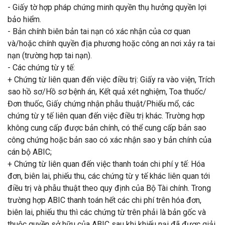
-
Giấy tờ hợp pháp chứng minh quyền thụ hưởng quyền lợi
bảo hiểm.
-
Bản chính biên bản tai nạn có xác nhận của cơ quan
và/hoặc chính quyền địa phương hoặc công an nơi xảy ra tai
nạn (trường hợp tai nạn).
-
Các chứng từ y tế:
+
Chứng từ liên quan đến việc điều trị: Giấy ra vào viện, Trích
sao hồ sơ/Hồ sơ bệnh án, Kết quả xét nghiệm, Toa thuốc/
Đơn thuốc, Giấy chứng nhận phẫu thuật/Phiếu mổ, các
chứng từ y tế liên quan đến việc điều trị khác. Trường hợp
không cung cấp được bản chính, có thể cung cấp bản sao
công chứng hoặc bản sao có xác nhận sao y bản chính của
cán bộ ABIC;
+
Chứng từ liên quan đến việc thanh toán chi phí y tế: Hóa
đơn, biên lai, phiếu thu, các chứng từ y tế khác liên quan tới
điều trị và phẫu thuật theo quy định của Bộ Tài chính. Trong
trường hợp ABIC thanh toán hết các chi phí trên hóa đơn,
biên lai, phiếu thu thì các chứng từ trên phải là bản gốc và
thuộc quyền sở hữu của ABIC sau khi khiếu nại đã được giải