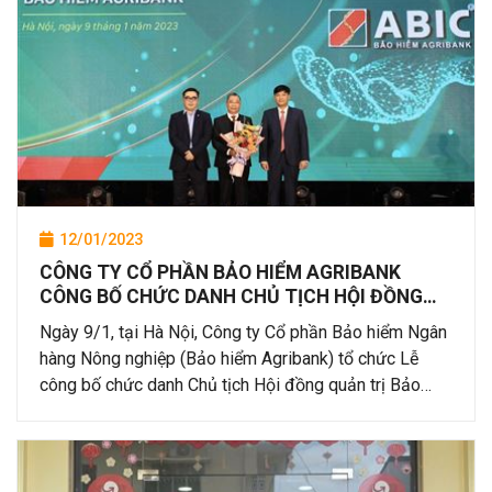
12/01/2023
CÔNG TY CỔ PHẦN BẢO HIỂM AGRIBANK
CÔNG BỐ CHỨC DANH CHỦ TỊCH HỘI ĐỒNG
QUẢN TRỊ
Ngày 9/1, tại Hà Nội, Công ty Cổ phần Bảo hiểm Ngân
hàng Nông nghiệp (Bảo hiểm Agribank) tổ chức Lễ
công bố chức danh Chủ tịch Hội đồng quản trị Bảo
hiểm Agribank cho ông Nguyễn Tiến Hải và Lễ công bố
chức danh Quyền Tổng giám đốc Bảo hiểm Agribank
cho ông Đỗ Minh Hoàng.