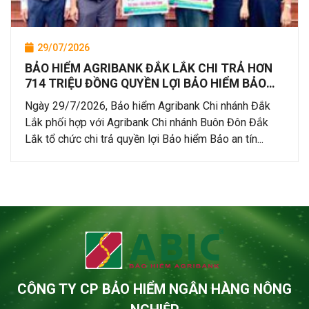
29/07/2026
BẢO HIỂM AGRIBANK ĐẮK LẮK CHI TRẢ HƠN
714 TRIỆU ĐỒNG QUYỀN LỢI BẢO HIỂM BẢO
AN TÍN DỤNG CHO KHÁCH HÀNG TẠI
Ngày 29/7/2026, Bảo hiểm Agribank Chi nhánh Đắk
AGRIBANK CHI NHÁNH BUÔN ĐÔN ĐẮK LẮK
Lắk phối hợp với Agribank Chi nhánh Buôn Đôn Đắk
Lắk tổ chức chi trả quyền lợi Bảo hiểm Bảo an tín...
CÔNG TY CP BẢO HIỂM NGÂN HÀNG NÔNG