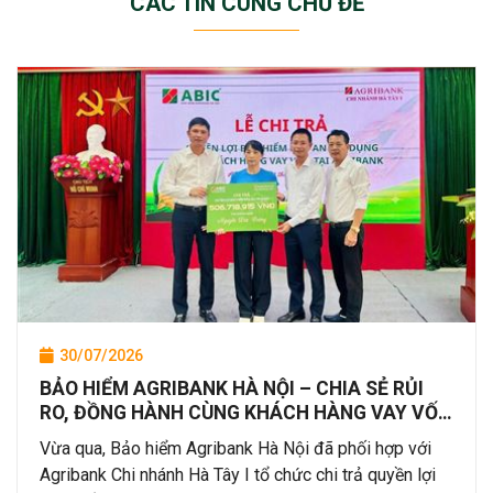
CÁC TIN CÙNG CHỦ ĐỀ
30/07/2026
BẢO HIỂM AGRIBANK HÀ NỘI – CHIA SẺ RỦI
RO, ĐỒNG HÀNH CÙNG KHÁCH HÀNG VAY VỐN
TẠI AGRIBANK
Vừa qua, Bảo hiểm Agribank Hà Nội đã phối hợp với
Agribank Chi nhánh Hà Tây I tổ chức chi trả quyền lợi