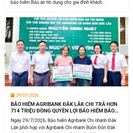
bảo hiểm Bảo an tín dụng cho gia đình khách...
29/07/2026
BẢO HIỂM AGRIBANK ĐẮK LẮK CHI TRẢ HƠN
714 TRIỆU ĐỒNG QUYỀN LỢI BẢO HIỂM BẢO
AN TÍN DỤNG CHO KHÁCH HÀNG TẠI
Ngày 29/7/2026, Bảo hiểm Agribank Chi nhánh Đắk
AGRIBANK CHI NHÁNH BUÔN ĐÔN ĐẮK LẮK
Lắk phối hợp với Agribank Chi nhánh Buôn Đôn Đắk