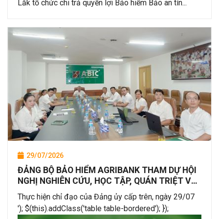
Lắk tổ chức chi trả quyền lợi Bảo hiểm Bảo an tín...
29/07/2026
ĐẢNG BỘ BẢO HIỂM AGRIBANK THAM DỰ HỘI
NGHỊ NGHIÊN CỨU, HỌC TẬP, QUÁN TRIỆT VÀ
TRIỂN KHAI NGHỊ QUYẾT HỘI NGHỊ LẦN THỨ
Thực hiện chỉ đạo của Đảng ủy cấp trên, ngày 29/07
BA BAN CHẤP HÀNH TRUNG ƯƠNG ĐẢNG
'); $(this).addClass('table table-bordered'); });
KHÓA XIV