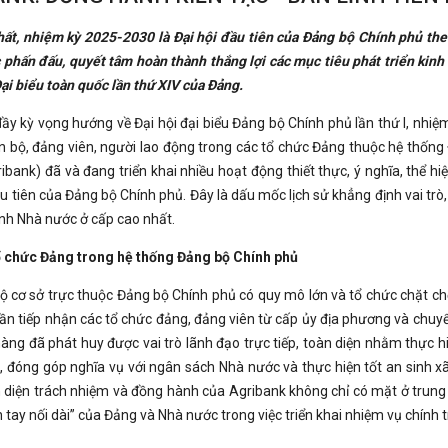
hất, nhiệm kỳ 2025-2030 là Đại hội đầu tiên của Đảng bộ Chính phủ the
c phấn đấu, quyết tâm hoàn thành thắng lợi các mục tiêu phát triển kinh
ại biểu toàn quốc lần thứ XIV của Đảng.
y kỳ vọng hướng về Đại hội đại biểu Đảng bộ Chính phủ lần thứ I, nhiệm
cán bộ, đảng viên, người lao động trong các tổ chức Đảng thuộc hệ th
ank) đã và đang triển khai nhiều hoạt động thiết thực, ý nghĩa, thể hiệ
ầu tiên của Đảng bộ Chính phủ. Đây là dấu mốc lịch sử khẳng định vai trò, 
nh Nhà nước ở cấp cao nhất.
tổ chức Đảng trong hệ thống Đảng bộ Chính phủ
cơ sở trực thuộc Đảng bộ Chính phủ có quy mô lớn và tổ chức chặt chẽ
n tiếp nhận các tổ chức đảng, đảng viên từ cấp ủy địa phương và chuy
ng đã phát huy được vai trò lãnh đạo trực tiếp, toàn diện nhằm thực h
, đóng góp nghĩa vụ với ngân sách Nhà nước và thực hiện tốt an sinh x
ện diện trách nhiệm và đồng hành của Agribank không chỉ có mặt ở trung
tay nối dài” của Đảng và Nhà nước trong việc triển khai nhiệm vụ chính trị,