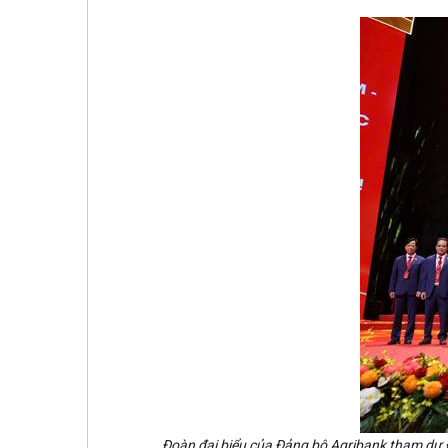
Đoàn đại biểu của Đảng bộ Agribank tham dự Đ