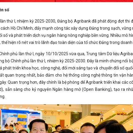
ên số
 lần thứ I, nhiệm kỳ 2025-2030, Đảng bộ Agribank đã phát động đợt thi đ
g cách Hồ Chí Minh; đẩy mạnh công tác xây dựng Đảng trong sạch, vững 
i số và phát triển dịch vụ ngân hàng nông nghiệp bền vững. Nhiều mô hì
thể hiện rõ nét vai trò lãnh đạo toàn diện của tổ chức Đảng trong doanh
ộ Chính phủ lần thứ I, ngày 10/10/2025 vừa qua, Trung tâm Dữ liệu Agr
ng bộ Chính phủ lần thứ I, nhiệm kỳ 2025-2030. Đây là minh chứng nổi bậ
phát triển khoa học, công nghệ, đổi mới sáng tạo và chuyển đổi số quốc 
hất quan trọng nhất, bảo đảm cho hệ thống công nghệ thông tin vận hàn
gày. Quan trọng hơn, đây chính là bệ phóng để Agribank triển khai các cô
ud), sẵn sàng cho kỷ nguyên Ngân hàng mở (Open Banking), tạo ra nhữn
ng.