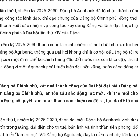
 lần thứ I, nhiệm kỳ 2025-2030, Đảng bộ Agribank đã tổ chức thành công 
 công tác lãnh đạo, chỉ đạo chung của Đảng bộ Chính phủ; đồng thời t
ành xuất sắc nhiệm vụ công tác xây dựng Đảng và lãnh đạo thực hiện n
Chính phủ và Đại hội lần thứ XIV của Đảng.
 nhiệm kỳ 2025-2030 thành công là minh chứng rõ nét nhất cho vai trò ti
g bộ Agribank; thông qua Đại hội không chỉ là cơ hội để Đảng bộ tôi rèn
trị của một định chế tài chính hàng đầu đất nước mà còn khơi dậy, thôi 
ao động vì một Agribank phát triển hiện đại, bền vững, ngày càng đóng gó
Đảng bộ Chính phủ, kết quả thành công của Đại hội đại biểu Đảng bộ
 Đảng bộ Chính phủ, lan tỏa sâu sắc động lực mới, khí thế mới cho
àn Đảng bộ quyết tâm hoàn thành các nhiệm vụ đề ra, tạo đà để tổ chứ
ần thứ I, nhiệm kỳ 2025-2030, đoàn đại biểu Đảng bộ Agribank vinh dự gồ
ín trong Đảng, đại diện cho trí tuệ, bản lĩnh và tinh thần tiên phong,
 triển “tam nông”. Với Đảng bộ Agribank, đây là niềm vinh dự lớn lao, đ