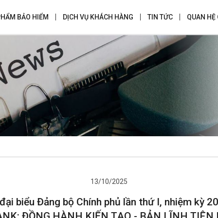
PHẨM BẢO HIỂM
DỊCH VỤ KHÁCH HÀNG
TIN TỨC
QUAN HỆ
13/10/2025
đại biểu Đảng bộ Chính phủ lần thứ I, nhiệm kỳ
NK: ĐỒNG HÀNH KIẾN TẠO - BẢN LĨNH TIÊ