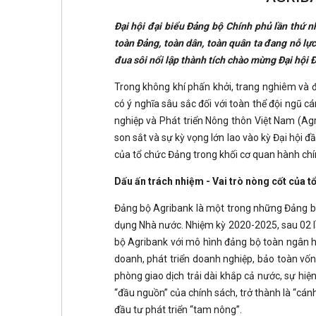
Đại hội đại biểu Đảng bộ Chính phủ lần thứ n
toàn Đảng, toàn dân, toàn quân ta đang nỗ lự
đua sôi nổi lập thành tích chào mừng Đại hội Đ
Trong không khí phấn khởi, trang nghiêm và đầ
có ý nghĩa sâu sắc đối với toàn thể đội ngũ 
nghiệp và Phát triển Nông thôn Việt Nam (Agrib
son sắt và sự kỳ vọng lớn lao vào kỳ Đại hội đ
của tổ chức Đảng trong khối cơ quan hành chí
Dấu ấn trách nhiệm - Vai trò nòng cốt của 
Đảng bộ Agribank là một trong những Đảng bộ 
dụng Nhà nước. Nhiệm kỳ 2020-2025, sau 02 lầ
bộ Agribank với mô hình đảng bộ toàn ngân hà
doanh, phát triển doanh nghiệp, bảo toàn vốn
phòng giao dịch trải dài khắp cả nước, sự hi
“đầu nguồn” của chính sách, trở thành là “cánh 
đầu tư phát triển “tam nông”.