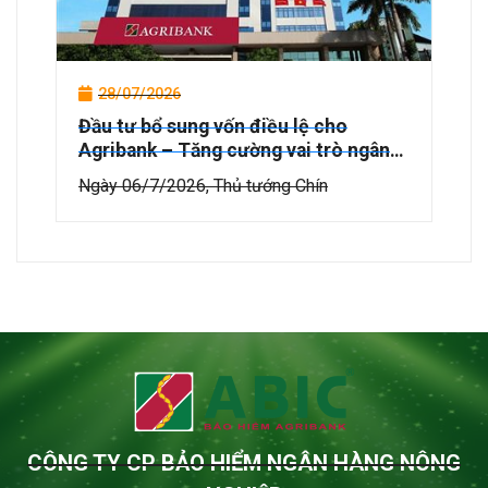
28/07/2026
Đầu tư bổ sung vốn điều lệ cho
Agribank – Tăng cường vai trò ngân
hàng chủ lực phát triển “Tam nông”
Ngày 06/7/2026, Thủ tướng Chín
và nền kinh tế
CÔNG TY CP BẢO HIỂM NGÂN HÀNG NÔNG