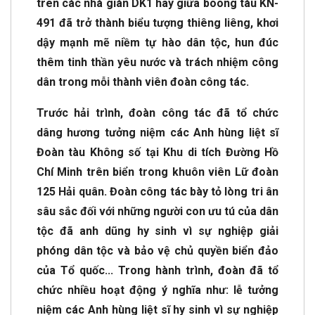
trên các nhà giàn DK1 hay giữa boong tàu KN-
491 đã trở thành biểu tượng thiêng liêng, khơi
dậy mạnh mẽ niềm tự hào dân tộc, hun đúc
thêm tinh thần yêu nước và trách nhiệm công
dân trong mỗi thành viên đoàn công tác.
Trước hải trình, đoàn công tác đã tổ chức
dâng hương tưởng niệm các Anh hùng liệt sĩ
Đoàn tàu Không số tại Khu di tích Đường Hồ
Chí Minh trên biển trong khuôn viên Lữ đoàn
125 Hải quân. Đoàn công tác bày tỏ lòng tri ân
sâu sắc đối với những người con ưu tú của dân
tộc đã anh dũng hy sinh vì sự nghiệp giải
phóng dân tộc và bảo vệ chủ quyền biển đảo
của Tổ quốc... Trong hành trình, đoàn đã tổ
chức nhiều hoạt động ý nghĩa như: lễ tưởng
niệm các Anh hùng liệt sĩ hy sinh vì sự nghiệp