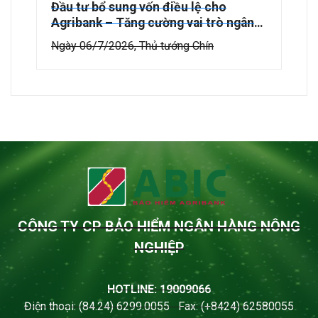
Đầu tư bổ sung vốn điều lệ cho
Agribank – Tăng cường vai trò ngân
hàng chủ lực phát triển “Tam nông”
Ngày 06/7/2026, Thủ tướng Chín
và nền kinh tế
CÔNG TY CP BẢO HIỂM NGÂN HÀNG NÔNG
NGHIỆP
HOTLINE: 19009066
Điện thoại: (84.24) 6299.0055 Fax: (+8424) 62580055