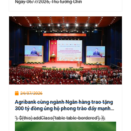
Ngày 06/7/2026, Thủ tướng Chín
24/07/2026
Agribank cùng ngành Ngân hàng trao tặng
300 tỷ đồng ủng hộ phong trào đẩy mạnh
chăm lo người có công với cách mạng
'); $(this).addClass('table table-bordered'); });