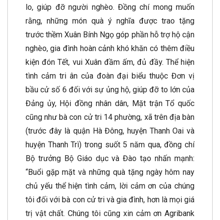
lo, giúp đỡ người nghèo. Đồng chí mong muốn
rằng, những món quà ý nghĩa được trao tặng
trước thềm Xuân Bính Ngọ góp phần hỗ trợ hộ cận
nghèo, gia đình hoàn cảnh khó khăn có thêm điều
kiện đón Tết, vui Xuân đầm ấm, đủ đầy. Thể hiện
tình cảm tri ân của đoàn đại biểu thuộc Đơn vị
bầu cử số 6 đối với sự ủng hộ, giúp đỡ to lớn của
Đảng ủy, Hội đồng nhân dân, Mặt trận Tổ quốc
cũng như bà con cử tri 14 phường, xã trên địa bàn
(trước đây là quận Hà Đông, huyện Thanh Oai và
huyện Thanh Trì) trong suốt 5 năm qua, đồng chí
Bộ trưởng Bộ Giáo dục và Đào tạo nhấn mạnh:
“Buổi gặp mặt và những quà tặng ngày hôm nay
chủ yếu thể hiện tình cảm, lời cảm ơn của chúng
tôi đối với bà con cử tri và gia đình, hơn là mọi giá
trị vật chất. Chúng tôi cũng xin cảm ơn Agribank