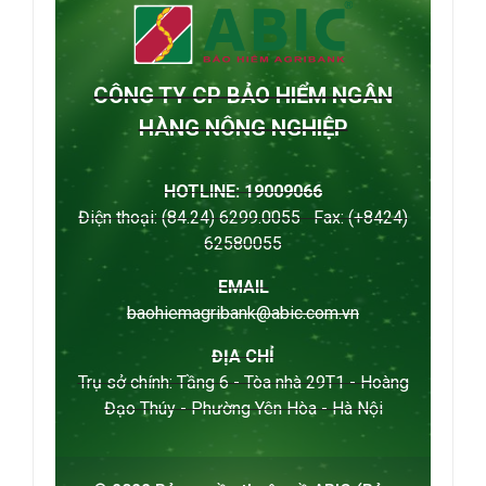
CÔNG TY CP BẢO HIỂM NGÂN
HÀNG NÔNG NGHIỆP
HOTLINE: 19009066
Điện thoại: (84.24) 6299.0055 Fax: (+8424)
62580055
EMAIL
baohiemagribank@abic.com.vn
ĐỊA CHỈ
Trụ sở chính: Tầng 6 - Tòa nhà 29T1 - Hoàng
Đạo Thúy - Phường Yên Hòa - Hà Nội