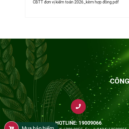
CBTT đơn vị kiểm toán 2026_kèm hợp đồng.pdf
CÔNG
HOTLINE: 19009066
Mua bảo hiểm