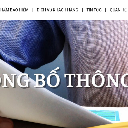
PHẨM BẢO HIỂM
DỊCH VỤ KHÁCH HÀNG
TIN TỨC
QUAN HỆ