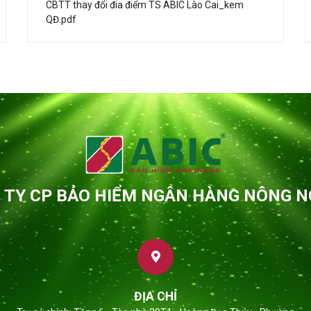
CBTT thay đổi đia điểm TS ABIC Lào Cai_kem
QĐ.pdf
 TY CP BẢO HIỂM NGÂN HÀNG NÔNG N
ĐỊA CHỈ