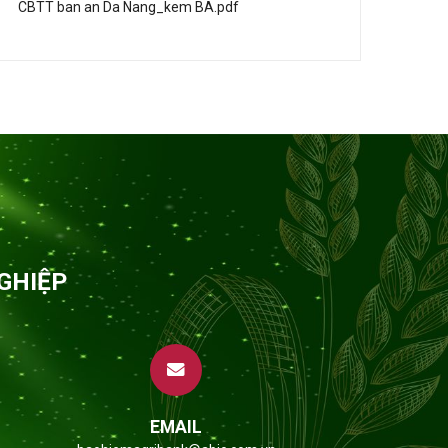
CBTT ban an Da Nang_kem BA.pdf
GHIỆP
EMAIL